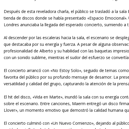
Después de esta reveladora charla, el público se trasladó a la sala
tienda de discos donde se había presentado «Espacio Emocional». 
Londres anunciaba la llegada del esperado concierto, sumiendo a 
Al descender por las escaleras hacia la sala, el escenario se despl
que destacaba por su energía y fuerza. A pesar de alguna observación
profesionalidad de Alberto y su habilidad con las baquetas impres
con un sonido sublime, mientras el sudor del esfuerzo se convertía
El concierto arrancó con «No Estoy Solo», seguido de temas com
favorita del público por su profundo mensaje de desamor. La prese
versatilidad y calidad del grupo, capturando la atención de la prensa
El hit del disco, «Vida en Marte», inundó la sala con su energía co
sobre el escenario. Entre canciones, Maerm entregó un disco firma
Llover», un momento emotivo que demostró la calidad humana que
El concierto culminó con «Un Nuevo Comienzo», dejando al públi