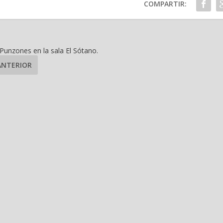
COMPARTIR:
Punzones en la sala El Sótano.
ANTERIOR