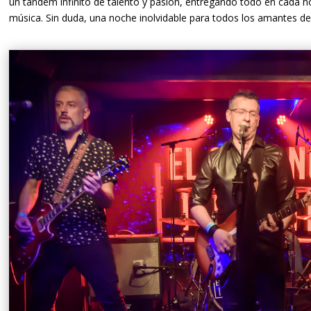
un tándem infinito de talento y pasión, entregando todo en cada n
música. Sin duda, una noche inolvidable para todos los amantes de