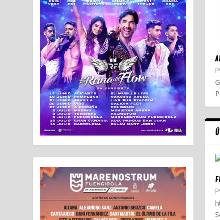
A
p
G
P
Ú
F
p
h
S