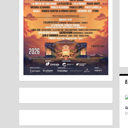
E
G
D