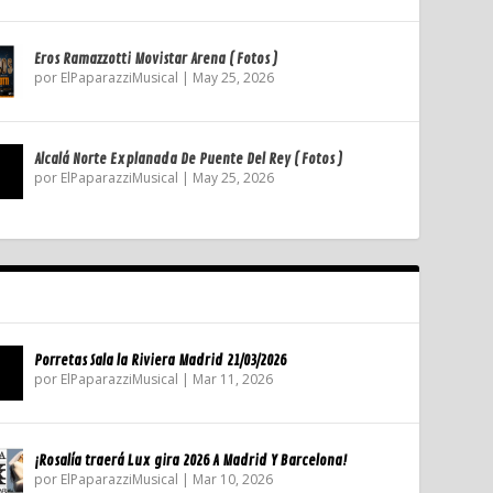
Eros Ramazzotti Movistar Arena ( Fotos )
por
ElPaparazziMusical
|
May 25, 2026
Alcalá Norte Explanada De Puente Del Rey ( Fotos )
por
ElPaparazziMusical
|
May 25, 2026
Porretas Sala la Riviera Madrid 21/03/2026
por
ElPaparazziMusical
|
Mar 11, 2026
¡Rosalía traerá Lux gira 2026 A Madrid Y Barcelona!
por
ElPaparazziMusical
|
Mar 10, 2026