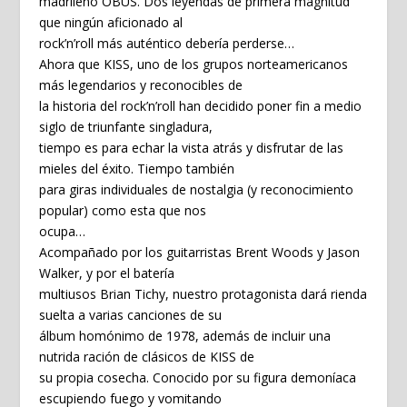
madrileño OBÚS. Dos leyendas de primera magnitud
que ningún aficionado al
rock’n’roll más auténtico debería perderse…
Ahora que KISS, uno de los grupos norteamericanos
más legendarios y reconocibles de
la historia del rock’n’roll han decidido poner fin a medio
siglo de triunfante singladura,
tiempo es para echar la vista atrás y disfrutar de las
mieles del éxito. Tiempo también
para giras individuales de nostalgia (y reconocimiento
popular) como esta que nos
ocupa…
Acompañado por los guitarristas Brent Woods y Jason
Walker, y por el batería
multiusos Brian Tichy, nuestro protagonista dará rienda
suelta a varias canciones de su
álbum homónimo de 1978, además de incluir una
nutrida ración de clásicos de KISS de
su propia cosecha. Conocido por su figura demoníaca
escupiendo fuego y vomitando