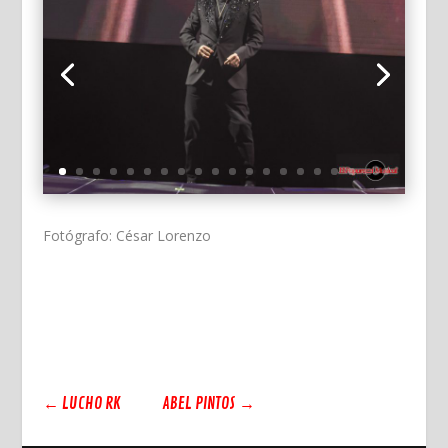
Fotógrafo: César Lorenzo
←
LUCHO RK
ABEL PINTOS
→