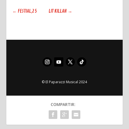
←
FESTIAL,25
LIT KILLAH
→
© El Paparazzi Musical 2024
COMPARTIR: