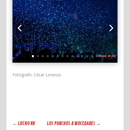
Fotógrafo: César Lorenzo
←
LUCHO RK
LOS PANCHOS & MOCEDADES
→