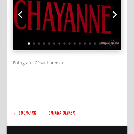
Fotógrafo: César Lorenzo
←
LUCHO RK
CHIARA OLIVER
→