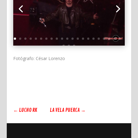
Fotógrafo: César Lorenzo
←
LUCHO RK
LA VELA PUERCA
→