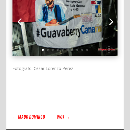
Fotógrafo: César Lorenzo Pérez
←
MADO DOMINGO
WOS
→