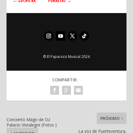
←
LUCHO RK
PORRETAS
→
© El Paparazzi Musical 2024
COMPARTIR:
PRÓXIMO
Concierto Mägo de Oz
Palacio Vistalegre (Fotos )
La voz de Fuerteventura,