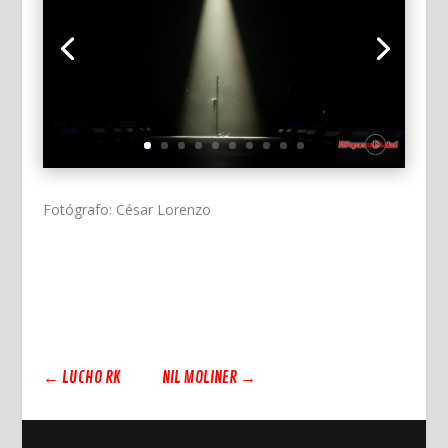
Fotógrafo: César Lorenzo
←
LUCHO RK
NIL MOLINER
→