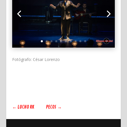
Fotógrafo: César Lorenzo
←
LUCHO RK
PECOS
→