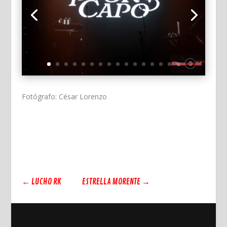
Fotógrafo: César Lorenzo
←
LUCHO RK
ESTRELLA MORENTE
→