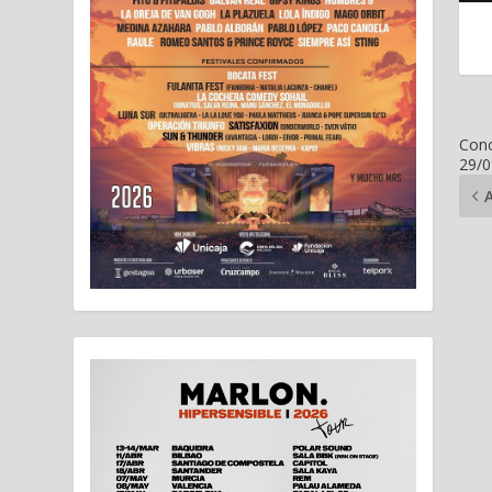
Conc
29/0