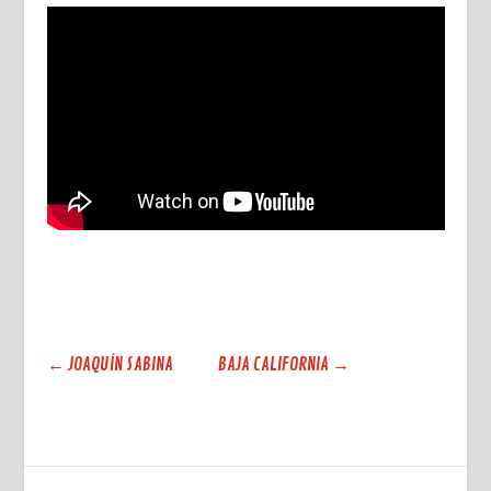
←
JOAQUÍN SABINA
BAJA CALIFORNIA
→