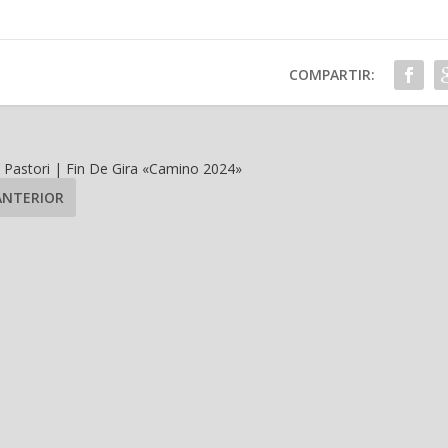
COMPARTIR:
 Pastori | Fin De Gira «Camino 2024»
ANTERIOR