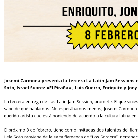
Josemi Carmona presenta la tercera La Latin Jam Sessions e
Soto, Israel Suarez «El Piraña» , Luis Guerra, Enriquito y Jon
La tercera entrega de Las Latin Jam Session, promete. El que vinie
sabe de qué hablamos. No esperábamos menos, Josemi Carmona es 
querido artista que está poniendo de acuerdo a la cultura latina en
El próximo 8 de febrero, tiene como invitadas dos talentos del fl
Lela Soto proviene de la saga flamenca de “Los Sordera”, pertenec