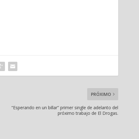
PRÓXIMO
“Esperando en un billar” primer single de adelanto del
próximo trabajo de El Drogas.