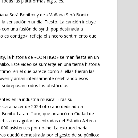
todas las plataformas digitales.
ana Será Bonito»
y de
«Mañana Será Bonito
a la sensación mundial
Tiësto
. La canción incluye
»
con una fusión de synth pop destinada a
no es contigo
«, refleja el sincero sentimiento que
ty, la historia de «CONTIGO» se manifiesta en un
Miko. Este video se sumerge en una tierna historia
timo en el que parece como si ellas fueran las
as viven y aman intensamente celebrando esos
e sobrepasan todos los obstáculos.
tes en la industria musical. Tras su
esta a hacer de 2024 otro año dedicado a
 Bonito Latam Tour, que arrancó en Ciudad de
rtista en agotar las entradas del Estadio Azteca
,000 asistentes por noche. La extraordinaria
teras quedó demostrada por el gesto de su público: