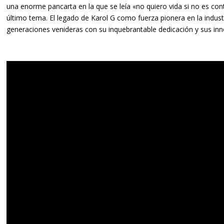
una enorme pancarta en la que se leía «no quiero vida si no es cont
último tema. El legado de Karol G como fuerza pionera en la industr
generaciones venideras con su inquebrantable dedicación y sus inn