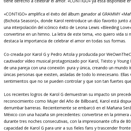
tiene derecho a celebrar el amor. «CONTIGO» ya está disponible en 
«CONTIGO» amplifica el éxito del álbum ganador al GRAMMY
«Mañ
(Bichota Season)»
, donde Karol reintroduce un dúo favorito junto 
una interpolación del icónico éxito de
Leona Lewis «Bleeding Love
convertirse en un himno. La letra de este tema, «
no quiero vida si 
destaca la importancia de celebrar el amor en todas sus formas.
Co-creada por Karol G y Pedro Artola y producida por WeOwnTheCi
cautivador vídeo musical protagonizado por Karol, Tiësto y Young 
de una pareja con una conexión pura y única, creando un mundo ín
únicas personas que existen, aisladas de todo lo innecesario. Ell
sentimientos que no se pueden controlar y que son tan fuertes qu
Los recientes logros de Karol G demuestran su impacto sin preceden
reconocimiento como Mujer del Año de Billboard, Karol está dispu
derrumbar barreras. Recientemente se embarcó en el Mañana Será
México con una hazaña sin precedentes: convertirse en la primera a
durante tres noches consecutivas, con la impresionante cifra de 80
capacidad de Karol G para unir a sus fieles fans y trascender fron