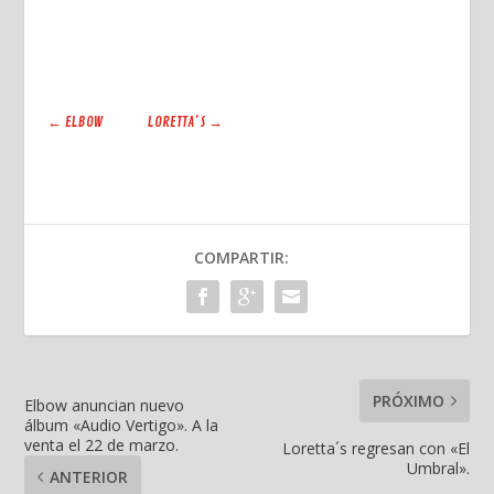
←
ELBOW
LORETTA´S
→
COMPARTIR:
PRÓXIMO
Elbow anuncian nuevo
álbum «Audio Vertigo». A la
venta el 22 de marzo.
Loretta´s regresan con «El
Umbral».
ANTERIOR