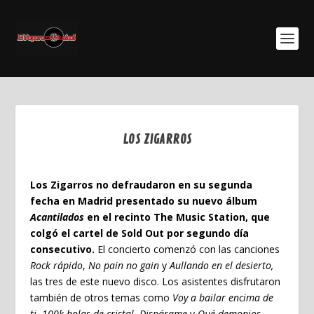
LOS ZIGARROS
Ene 13, 2024
Los Zigarros no defraudaron en su segunda
fecha en Madrid presentado su nuevo álbum
Acantilados
en el recinto The Music Station, que
colgó el cartel de Sold Out por segundo día
consecutivo.
El concierto comenzó con las canciones
Rock rápido
,
No pain no gain
y
Aullando en el desierto,
las tres de este nuevo disco. Los asistentes disfrutaron
también de otros temas como
Voy a bailar encima de
ti
,
100k bolas de cristal
,
Dispárame
y
Qué demonios