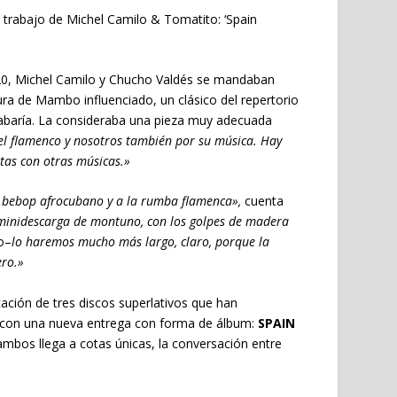
o trabajo de Michel Camilo & Tomatito:
‘Spain
20, Michel Camilo y Chucho Valdés se mandaban
itura de Mambo influenciado, un clásico del repertorio
 grabaría. La consideraba una pieza muy adecuada
l flamenco y nosotros también por su música. Hay
as con otras músicas.»
l bebop afrocubano y a la rumba flamenca»,
cuenta
a minidescarga de montuno, con los golpes de madera
o–
lo haremos mucho más largo, claro, porque la
ero.»
cación de tres discos superlativos que han
n con una nueva entrega con forma de álbum:
SPAIN
mbos llega a cotas únicas, la conversación entre