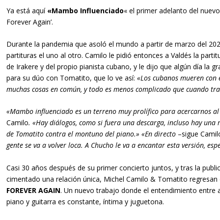
Ya está aquí
«Mambo Influenciado
«
el primer adelanto del nuev
Forever Again’
.
Durante la pandemia que asoló el mundo a partir de marzo del 20
partituras el uno al otro. Camilo le pidió entonces a Valdés la part
de Irakere y del propio pianista cubano, y le dijo que algún día la
para su dúo con Tomatito, que lo ve así:
«Los cubanos mueren con e
muchas cosas en común, y todo es menos complicado que cuando trat
«Mambo influenciado es un terreno muy prolífico para acercarnos a
Camilo
. «Hay diálogos, como si fuera una descarga, incluso hay un
de Tomatito contra el montuno del piano.» «En directo
–sigue Camil
gente se va a volver loca. A Chucho le va a encantar esta versión, esp
Casi 30 años después de su primer concierto juntos, y tras la publi
cimentado una relación única, Michel Camilo & Tomatito regresa
FOREVER AGAIN
. Un nuevo trabajo donde el entendimiento entre a
piano y guitarra es constante, íntima y juguetona.