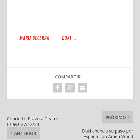
←
MARIA BECERRA
DUKI
→
COMPARTIR:
PRÓXIMO
Concierto Ptazeta Teatro
Eslava 27/12/24
Duki anuncia su paso por
ANTERIOR
España con Ameri World