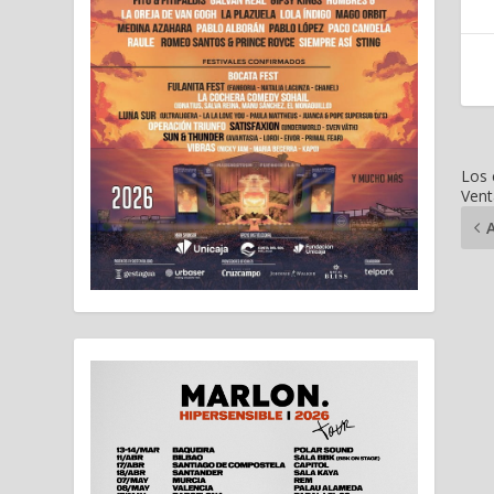
Los 
Vent