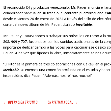
El reconocido DJ y productor venezonalo, Mr. Pauer anuncia el lan
colaborador habitual en su trabajo, el cantante puertorriqueño
CaR
desde el viernes 26 de enero de 2024 a través del sello de electrón
corte del nuevo álbum de Mr. Pauer, titulado
Inevitable
.
Mr. Pauer y CaRaSi ponen a trabajar sus músculos en torno a la m
808, 909 y 707, fusionados con los sonidos tradicionales de la cong
importante dedicar tiempo a las voces para capturar ese clásico son
Pauer. «Una vez que fijamos la vibra, inmediatamente se nos ocurrió 
“El Pito” es la primera de tres colaboraciones con CaRaSi en el pr
Inevitable
. «Tenemos una conexión profunda en el estudio y hacer
inspiración», dice Pauer. “¡Además, nos reímos mucho!”
←
OPERACIÓN TRIUNFO
CHRISTIAN NODAL
→