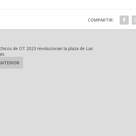
COMPARTIR:
chicos de OT 2023 revolucionan la plaza de Las
as.
ANTERIOR