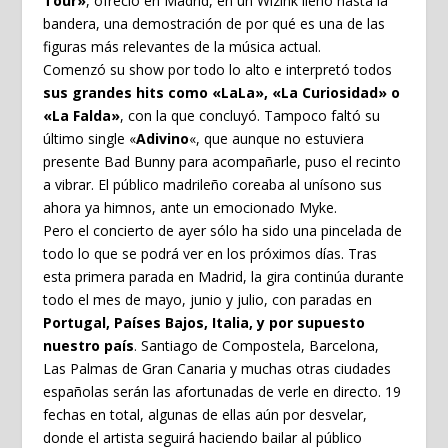
Tour»
, ofreció en Madrid, en un Wizink lleno hasta la
bandera, una demostración de por qué es una de las
figuras más relevantes de la música actual.
Comenzó su show por todo lo alto e interpretó todos
sus grandes hits como «LaLa», «La Curiosidad» o
«La Falda»
, con la que concluyó. Tampoco faltó su
último single «
Adivino
«, que aunque no estuviera
presente Bad Bunny para acompañarle, puso el recinto
a vibrar. El público madrileño coreaba al unísono sus
ahora ya himnos, ante un emocionado Myke.
Pero el concierto de ayer sólo ha sido una pincelada de
todo lo que se podrá ver en los próximos días. Tras
esta primera parada en Madrid, la gira continúa durante
todo el mes de mayo, junio y julio, con paradas en
Portugal, Países Bajos, Italia, y por supuesto
nuestro país
. Santiago de Compostela, Barcelona,
Las Palmas de Gran Canaria y muchas otras ciudades
españolas serán las afortunadas de verle en directo. 19
fechas en total, algunas de ellas aún por desvelar,
donde el artista seguirá haciendo bailar al público