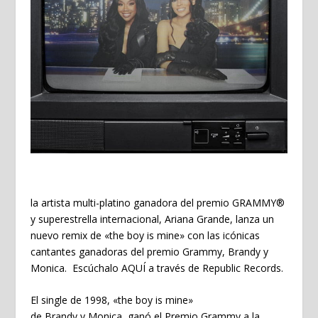
la artista multi-platino ganadora del premio GRAMMY®
y superestrella internacional,
Ariana Grande
, lanza un
nuevo remix de «
the boy is mine
» con las icónicas
cantantes ganadoras del premio Grammy,
Brandy y
Monica
. Escúchalo AQUÍ a través de
Republic Records
.
El single de 1998, «
the boy is mine
»
de
Brandy
y
Monica
, ganó el
Premio Grammy
a la