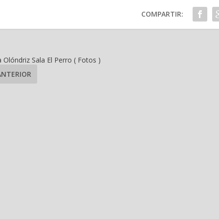
COMPARTIR:
a Olóndriz Sala El Perro ( Fotos )
ANTERIOR