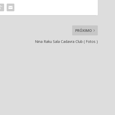
PRÓXIMO
Nina Raku Sala Cadavra Club ( Fotos )