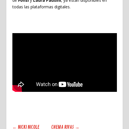
de
Fonsi
y
Laura
Pausini
, ya están disponibles en
todas las plataformas digitales.
←
NICKI NICOLE
CHEMA RIVAS
→