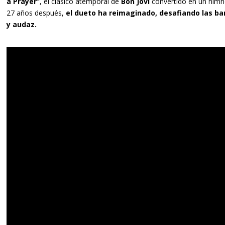
a Prayer”
, el clásico atemporal de
Bon Jovi
convertido en un himn
27 años después,
el dueto ha reimaginado, desafiando las ba
y audaz.