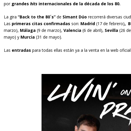
por
grandes
hits
internacionales de la década de los 80.
La gira
“Back to the 80´s”
de
Simant Dúo
recorrerá diversas ciu
Las
primeras citas confirmadas
son:
Madrid
(17 de febrero)
,
B
marzo),
Málaga
(9 de marzo),
Valencia
(6 de abril),
Sevilla
(26 de
mayo) y
Murcia
(31 de mayo).
Las
entradas
para todas ellas están ya a la venta en la web oficia