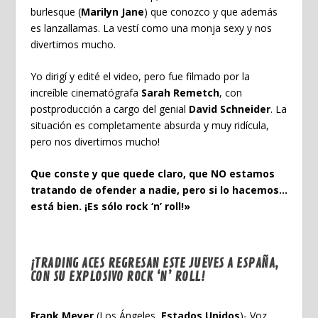
burlesque (
Marilyn Jane
) que conozco y que además
es lanzallamas. La vestí como una monja sexy y nos
divertimos mucho.
Yo dirigí y edité el video, pero fue filmado por la
increíble cinematógrafa
Sarah Remetch
, con
postproducción a cargo del genial
David Schneider
. La
situación es completamente absurda y muy ridícula,
pero nos divertimos mucho!
Que conste y que quede claro, que NO estamos
tratando de ofender a nadie, pero si lo hacemos…
está bien. ¡Es sólo rock ‘n’ roll!»
¡TRADING ACES REGRESAN ESTE JUEVES A ESPAÑA,
CON SU EXPLOSIVO ROCK ‘N’ ROLL!
Frank Meyer
(Los Ángeles,
Estados Unidos
)- Voz