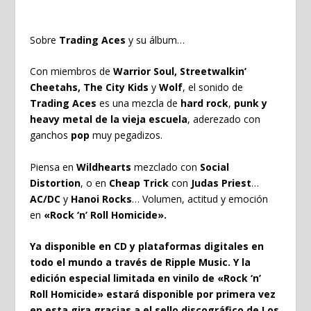
Sobre
Trading Aces
y su álbum…
Con miembros de
Warrior Soul, Streetwalkin’
Cheetahs, The City Kids
y
Wolf
, el sonido de
Trading Aces
es una mezcla de
hard rock
,
punk y
heavy metal de la vieja escuela
, aderezado con
ganchos
pop
muy pegadizos.
Piensa en
Wildhearts
mezclado con
Social
Distortion
, o en
Cheap Trick
con
Judas Priest
…
AC/DC
y
Hanoi Rocks
… Volumen, actitud y emoción
en
«Rock ‘n’ Roll Homicide».
Ya disponible en CD y plataformas digitales en
todo el mundo a través de
Ripple Music
. Y la
edición especial limitada en vinilo de «
Rock ‘n’
Roll Homicide
» estará disponible por primera vez
en esta gira gracias a el sello discográfico de Los