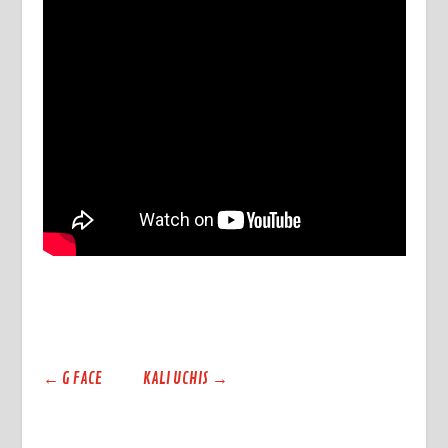
←
G FACE
KALI UCHIS
→