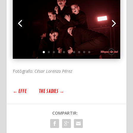
Fotógrafo:
César Lorenzo Pérez
←
EFFE
THE SADIES
→
COMPARTIR: