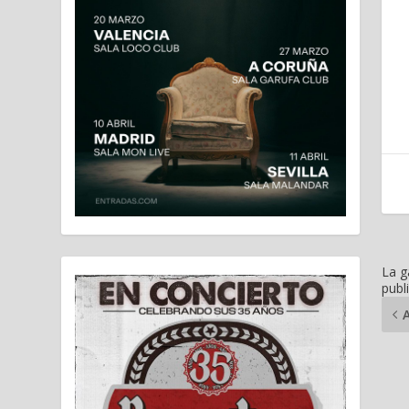
La g
publ