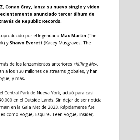
Z, Conan Gray, lanza su nuevo single y vídeo
u recientemente anunciado tercer álbum de
a través de Republic Records.
 coproducido por el legendario
Max Martin
(The
nk) y
Shawn Everett
(Kacey Musgraves, The
emás de los lanzamientos anteriores «
Killing Me
«,
can a los
130 millones de streams globales
, y han
Vogue
, y más.
el Central Park de Nueva York, actuó para casi
40.000 en el
Outside Lands
. Sin dejar de ser noticia
lmain en la
Gala Met de 2023
. Rápidamente fue
ones como
Vogue, Esquire, Teen Vogue, Insider,