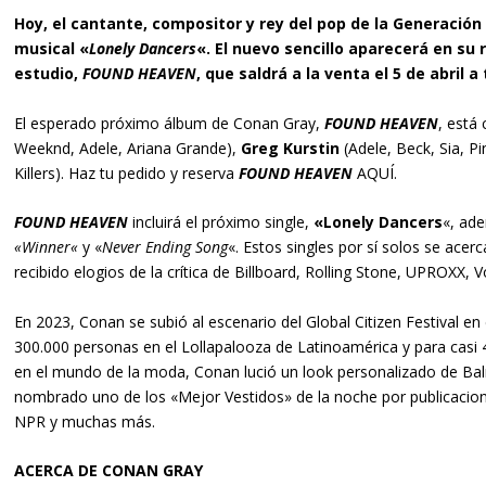
Hoy, el cantante, compositor y rey del pop de la Generación 
musical «
Lonely Dancers
«. El nuevo sencillo aparecerá en s
estudio,
FOUND HEAVEN
, que saldrá a la venta el 5 de abril 
El esperado próximo álbum de Conan Gray,
FOUND HEAVEN
, está
Weeknd, Adele, Ariana Grande),
Greg Kurstin
(Adele, Beck, Sia, Pi
Killers). Haz tu pedido y reserva
FOUND HEAVEN
AQUÍ
.
FOUND HEAVEN
incluirá el próximo single,
«
Lonely Dancers
«, ad
«
Winner
«
y «
Never Ending Song
«. Estos singles por sí solos se acer
recibido elogios de la crítica de
Billboard, Rolling Stone, UPROXX, 
En 2023, Conan se subió al escenario del
Global Citizen Festival
en 
300.000 personas en el
Lollapalooza
de Latinoamérica y para casi 
en el mundo de la moda, Conan lució un look personalizado de Ba
nombrado uno de los «Mejor Vestidos» de la noche por publicaci
NPR
y muchas más.
ACERCA DE CONAN GRAY