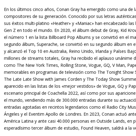
En los últimos cinco años, Conan Gray ha emergido como una de l
compositores de su generación. Conocido por sus letras auténticas 
sus éxitos multi-platino «Heather» y «Maniac» han encabezado las l
Gen Z en todo el mundo. En 2020, el álbum debut de Gray, Kid Krow,
el número 1 en la lista Billboard Pop Albums y se convirtió en el m
segundo álbum, Superache, se convirtió en su segundo álbum en el 
y alcanzó el Top 10 en Australia, Reino Unido, Irlanda y Países B
millones de streams totales, Gray ha recibido el aplauso unánime 
como The New York Times, Rolling Stone, Vogue, GQ, V Man, Paper,
memorables en programas de televisión como The Tonight Show Sta
The Late Late Show with James Corden y The Today Show Summer 
aparecido en las listas de los «mejor vestidos» de Vogue, GQ y Pap
escenario principal de Coachella 2022, así como por sus aparicione
el mundo, vendiendo más de 300.000 entradas durante su actuació
entradas agotadas en recintos legendarios como el Radio City Musi
Ángeles y el Eventim Apollo de Londres. En 2023, Conan actuó ant
América Latina y ante casi 40.000 personas en Outside Lands, en p
esperadísimo tercer álbum de estudio, Found Heaven, saldrá a la ven