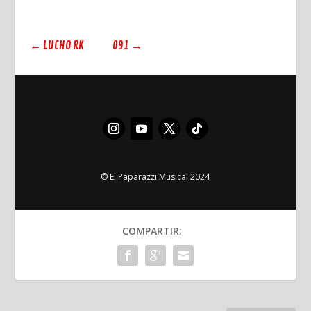
←
LUCHO RK
091
→
© El Paparazzi Musical 2024
COMPARTIR: