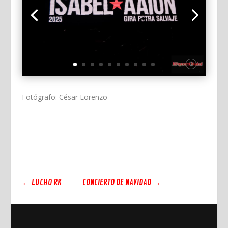
Fotógrafo: César Lorenzo
←
LUCHO RK
CONCIERTO DE NAVIDAD
→