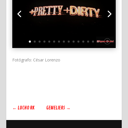
Fotógrafo: César Lorenzo
←
LUCHO RK
GEMELIERS
→