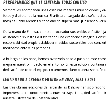
PERFORMANCES QUE SE CANTARÁN TODAS CONTIGO
Siempre les acompañan unas criaturas mágicas muy coloridas y div
fotos y disfrutar de la música. El artista encargado de diseñar est
más) es Pablo Méndez y cada año se supera más. ¡Deseando ver lo
De la mano de Endesa, como patrocinador sostenible, el festival Ja
asistentes dispuestos a disfrutar de una experiencia mágica. Con
responsabilidad propia establecer medidas sostenibles que conviert
medioambiente y las personas.
A lo largo de los años, hemos avanzado paso a paso en este co
mejoran nuestro impacto en el entorno. En esta edición, continuamo
dedicación de todo el equipo. Lo tenemos claro: planeta sano, fest
CERTIFICADO A GREENER FUTURE EN 2022, 2023 Y 2024
Las tres últimas ediciones de Jardín de las Delicias han sido recon
Improvers, en reconocimiento a nuestra trayectoria, dedicación e i
nuestra Estrategia de Sostenibilidad.