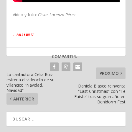
Vídeo y foto:
César Lorenzo Pérez
←
POLO NANDÉZ
COMPARTIR:
PRÓXIMO
La cantautora Célia Ruiz
estrena el videoclip de su
villancico “Navidad,
Daniela Blasco reinventa
Navidad”
“Last Christmas” con “Te
Fuiste” tras su gran año en
ANTERIOR
Benidorm Fest