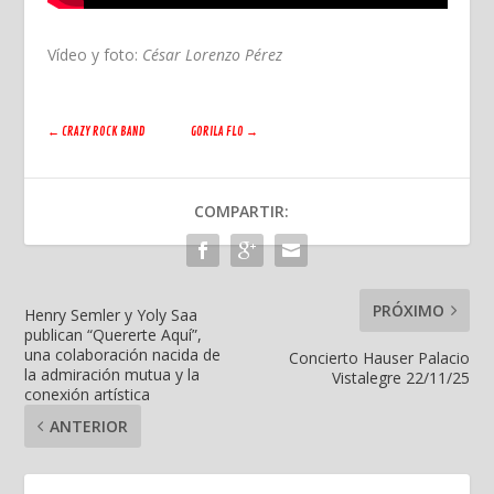
Vídeo y foto:
César Lorenzo Pérez
←
CRAZY ROCK BAND
GORILA FLO
→
COMPARTIR:
PRÓXIMO
Henry Semler y Yoly Saa
publican “Quererte Aquí”,
una colaboración nacida de
Concierto Hauser Palacio
la admiración mutua y la
Vistalegre 22/11/25
conexión artística
ANTERIOR