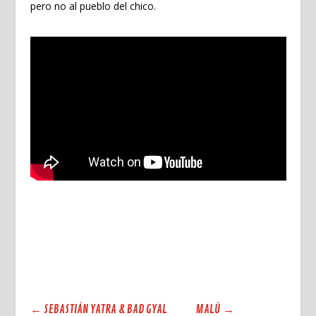
pero no al pueblo del chico.
←
SEBASTIÁN YATRA & BAD GYAL
MALÚ
→