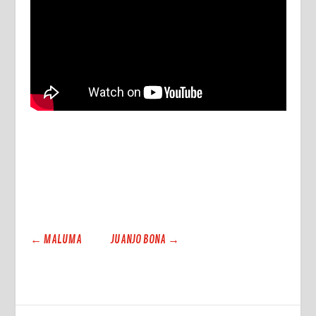
←
MALUMA
JUANJO BONA
→