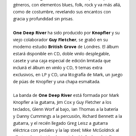
géneros, con elementos blues, folk, rock y va más allá,
como de costumbre, revelando sus encantos con
gracia y profundidad sin prisas.
One Deep River
ha sido producido por
Knopfler
y su
viejo colaborador
Guy Fletcher
, se grabó en su
moderno estudio
British Grove
de Londres. El álbum
estará disponible en CD, doble vinilo desplegable,
casete y una caja especial de edición limitada que
incluirá el álbum en vinilo y CD, 9 temas extra
exclusivos, en LP y CD, una litografía de Mark, un juego
de púas de Knopfler y una chapa esmaltada.
La banda de
One Deep River
está formada por
Mark
Knopfler
a la guitarra,
Jim Cox
y
Guy
Fletcher
a los
teclados,
Glenn Worf
al bajo,
Ian Thomas
a la batería
y
Danny Cummings
a la percusión,
Richard Bennett
a la
guitarra, y el recién llegado
Greg Leisz
a guitarra
eléctrica con pedales y la lap steel;
Mike McGoldrick
al