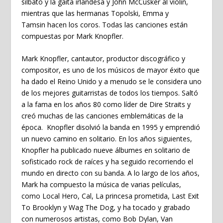
silbato y la gaita irlandesa y
John McCusker
al violín,
mientras que las hermanas
Topolski
,
Emma y
Tamsin
hacen los coros. Todas las canciones están
compuestas por
Mark Knopfler
.
Mark Knopfler
, cantautor, productor discográfico y
compositor, es uno de los músicos de mayor éxito que
ha dado el Reino Unido y a menudo se le considera uno
de los mejores guitarristas de todos los tiempos. Saltó
a la fama en los años 80 como líder de Dire Straits y
creó muchas de las canciones emblemáticas de la
época. Knopfler disolvió la banda en 1995 y emprendió
un nuevo camino en solitario. En los años siguientes,
Knopfler ha publicado nueve álbumes en solitario de
sofisticado rock de raíces y ha seguido recorriendo el
mundo en directo con su banda. A lo largo de los años,
Mark ha compuesto la música de varias películas,
como Local Hero, Cal, La princesa prometida, Last Exit
To Brooklyn y Wag The Dog, y ha tocado y grabado
con numerosos artistas, como Bob Dylan, Van