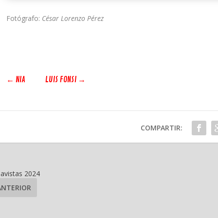
Fotógrafo:
César Lorenzo Pérez
←
NIA
LUIS FONSI
→
COMPARTIR:
vistas 2024
ANTERIOR