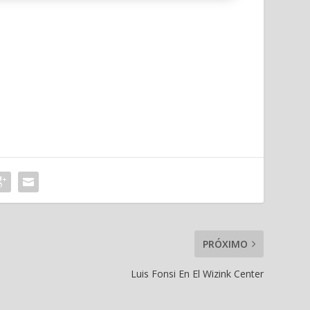
PRÓXIMO
Luis Fonsi En El Wizink Center