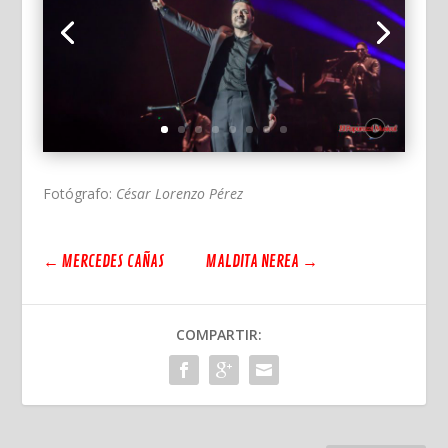
Fotógrafo:
César Lorenzo Pérez
←
MERCEDES CAÑAS
MALDITA NEREA
→
COMPARTIR: