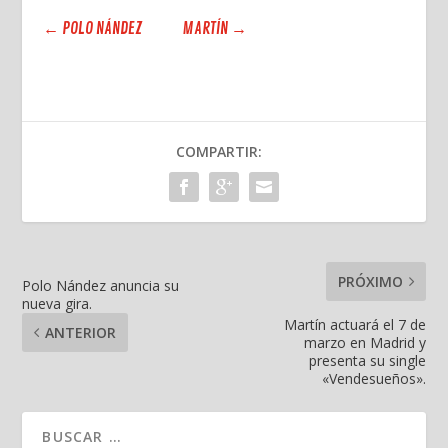
←
POLO NÁNDEZ
MARTÍN
→
COMPARTIR:
PRÓXIMO
Polo Nández anuncia su
nueva gira.
Martín actuará el 7 de
ANTERIOR
marzo en Madrid y
presenta su single
«Vendesueños».