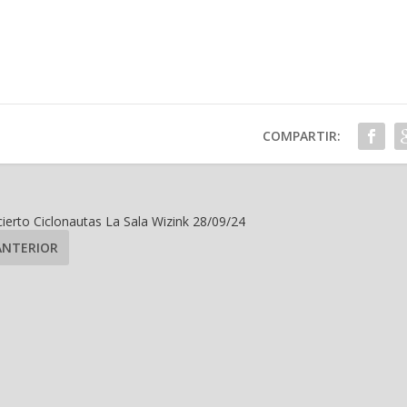
COMPARTIR:
ierto Ciclonautas La Sala Wizink 28/09/24
ANTERIOR