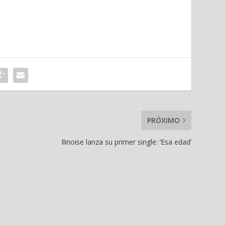
PRÓXIMO
Ilinoise lanza su primer single: ‘Esa edad’