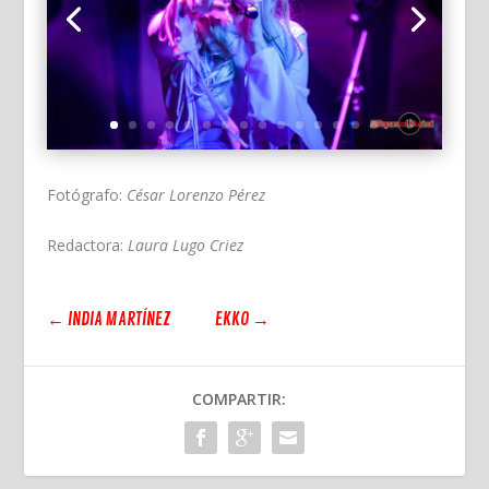
Fotógrafo:
César Lorenzo Pérez
Redactora:
Laura Lugo Criez
←
INDIA MARTÍNEZ
EKKO
→
COMPARTIR: