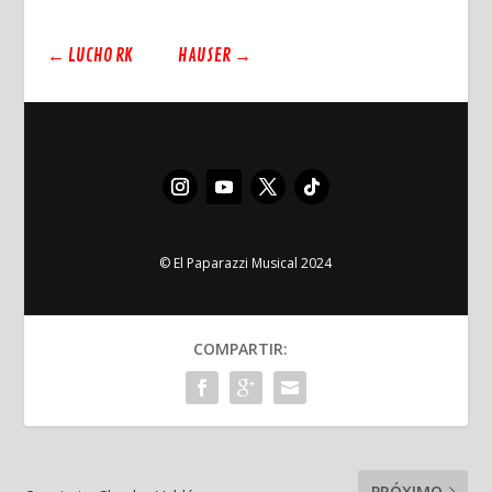
←
LUCHO RK
HAUSER
→
© El Paparazzi Musical 2024
COMPARTIR:
PRÓXIMO