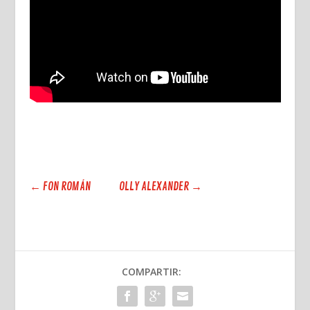
←
FON ROMÁN
OLLY ALEXANDER
→
COMPARTIR: